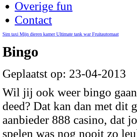
Overige fun
Contact
Sim taxi
Mijn dieren kamer
Ultimate tank war
Fruitautomaat
Bingo
Geplaatst op: 23-04-2013
Wil jij ook weer bingo gaan 
deed? Dat kan dan met dit gr
aanbieder 888 casino, dat j
spelen was nog nooit zo leu