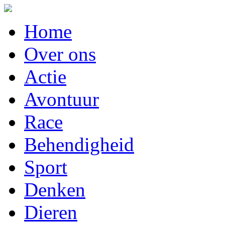
Home
Over ons
Actie
Avontuur
Race
Behendigheid
Sport
Denken
Dieren