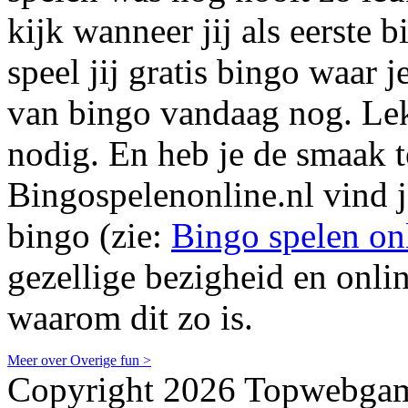
kijk wanneer jij als eerste
speel jij gratis bingo waar j
van bingo vandaag nog. Lek
nodig. En heb je de smaak 
Bingospelenonline.nl vind 
bingo (zie:
Bingo spelen on
gezellige bezigheid en onlin
waarom dit zo is.
Meer over Overige fun >
Copyright 2026 Topwebgam